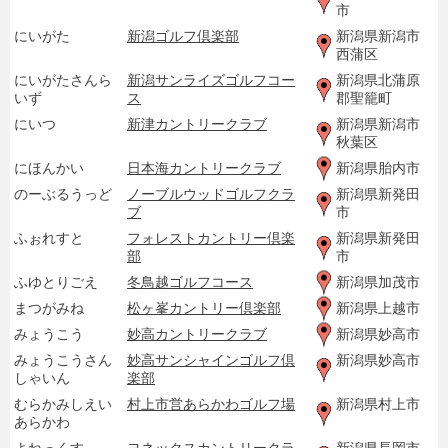
市
にいがた
新潟ゴルフ倶楽部
新潟県新潟市
西蒲区
にいがたさんら
新潟サンライズゴルフコー
新潟県北蒲原
いず
ス
郡聖籠町
にいつ
新津カントリークラブ
新潟県新潟市
秋葉区
にほんかい
日本海カントリークラブ
新潟県胎内市
のーぶるうっど
ノーブルウッドゴルフクラ
新潟県新発田
ブ
市
ふぉれすと
フォレストカントリー倶楽
新潟県新発田
部
市
ふゆとりごえ
冬鳥越ゴルフコース
新潟県加茂市
まつがみね
松ヶ峯カントリー倶楽部
新潟県上越市
みょうこう
妙高カントリークラブ
新潟県妙高市
みょうこうさん
妙高サンシャインゴルフ倶
新潟県妙高市
しゃいん
楽部
むらかみしえい
村上市営あらかわゴルフ場
新潟県村上市
あらかわ