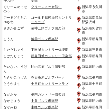
がおか
楽部
ぐりーんめっせ
グリーンメッセ能生
新潟県糸魚川
のう
市
ごーるどえちご
ゴールド越後湯沢カントリ
新潟県南魚沼
ゆざわ
ークラブ
郡湯沢町
ささがみごず
笹神五頭ゴルフ倶楽部
新潟県阿賀野
市
しうん
紫雲ゴルフ倶楽部
新潟県新発田
市
しただじょう
下田城カントリー倶楽部
新潟県三条市
しばたじょう
新発田城カントリー倶楽部
新潟県新発田
市
たいないこうげ
胎内高原ゴルフ倶楽部
新潟県胎内市
ん
たきやこうげん
滝谷高原ゴルフパーク
新潟県長岡市
とうかまち
十日町カントリークラブ
新潟県十日町
市
ながおか
長岡カントリー倶楽部
新潟県長岡市
なかじょう
中条ゴルフ倶楽部
新潟県胎内市
なかみね
中峰ゴルフ倶楽部
新潟県新発田