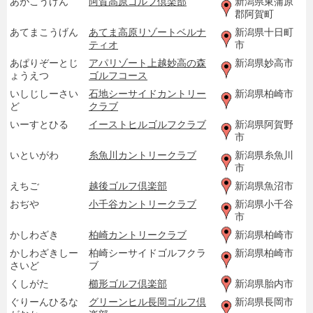
あがこうげん
阿賀高原ゴルフ倶楽部
新潟県東蒲原
郡阿賀町
あてまこうげん
あてま高原リゾートベルナ
新潟県十日町
ティオ
市
あぱりぞーとじ
アパリゾート上越妙高の森
新潟県妙高市
ょうえつ
ゴルフコース
いしじしーさい
石地シーサイドカントリー
新潟県柏崎市
ど
クラブ
いーすとひる
イーストヒルゴルフクラブ
新潟県阿賀野
市
いといがわ
糸魚川カントリークラブ
新潟県糸魚川
市
えちご
越後ゴルフ倶楽部
新潟県魚沼市
おぢや
小千谷カントリークラブ
新潟県小千谷
市
かしわざき
柏崎カントリークラブ
新潟県柏崎市
かしわざきしー
柏崎シーサイドゴルフクラ
新潟県柏崎市
さいど
ブ
くしがた
櫛形ゴルフ倶楽部
新潟県胎内市
ぐりーんひるな
グリーンヒル長岡ゴルフ倶
新潟県長岡市