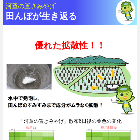
河童の置きみやげ
田んぼが生き返る
優れた拡散性！！
「河童の置きみやげ」散布6日後の葉色の変化