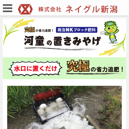
ネイグル新潟
>
河童の置きみやげ