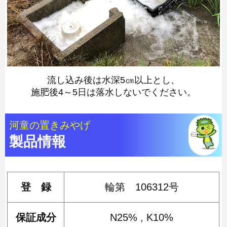
流し込み後は水深5㎝以上とし、
施肥後4～5日は落水しないでください。
河童の置きみやげ
製品情報
登 録
輪第 106312号
保証成分
N25% , K10%