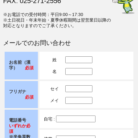
FAX: 025-271-2556
※お電話での受付時間：平日9:00～17:30
※土日祝日・年末年始・夏季休暇期間は翌営業日以降の
対応となりますのでご了承ください。
メールでのお問い合わせ
姓
お名前（漢
字）
必須
名
セイ
フリガナ
必須
メイ
自宅 :
電話番号
いずれか必
須
※半角英数