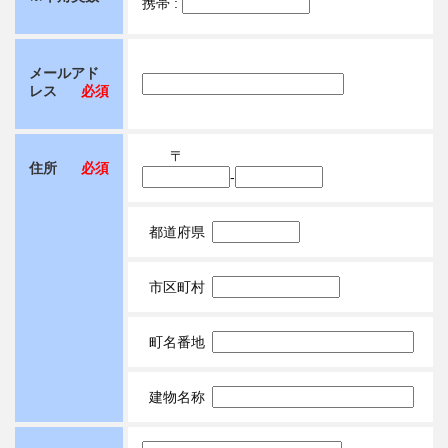
携帯 :
メールアド
レス
必須
〒
住所
必須
-
都道府県
市区町村
町名番地
建物名称