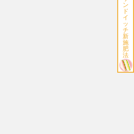
ン
ド
イ
ッ
チ
新
施
肥
法