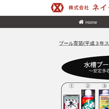
Home
プール育苗(平成３年ス