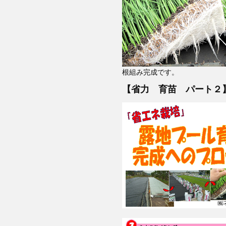
根組み完成です。
【省力 育苗 パート２