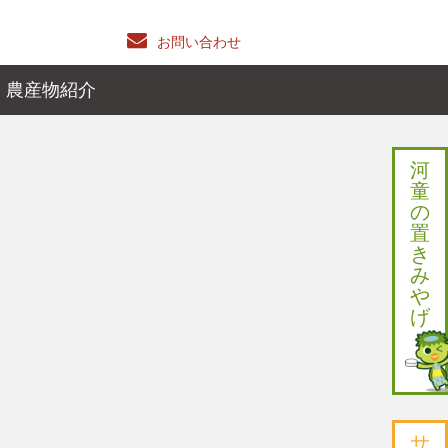
お問い合わせ
農産物紹介
河
童
の
置
き
み
や
げ
サ